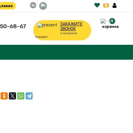
заказ
0
ЗАКАЖИТЕ
350-68-67
корзина
ЗВОНОК
и получите
подарок